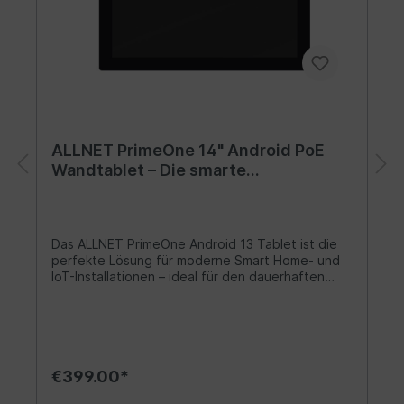
ALLNET PrimeOne 14" Android PoE
Wandtablet – Die smarte
Schaltzentrale für dein Zuhause
Das ALLNET PrimeOne Android 13 Tablet ist die
perfekte Lösung für moderne Smart Home- und
IoT-Installationen – ideal für den dauerhaften
Wandeinbau (optional erhältlich) in Wohnräumen,
Fluren oder Technikzentralen. Im Gegensatz zu
einem iPad oder herkömmlichen Konsumgeräten,
die regelmäßig Modell- und Größenänderungen
durchlaufen, bietet das PrimeOne konstante
Maße und eine stabile VESA-Montage (75x75
€399.00*
mm) – so kannst du deine Wandhalterung